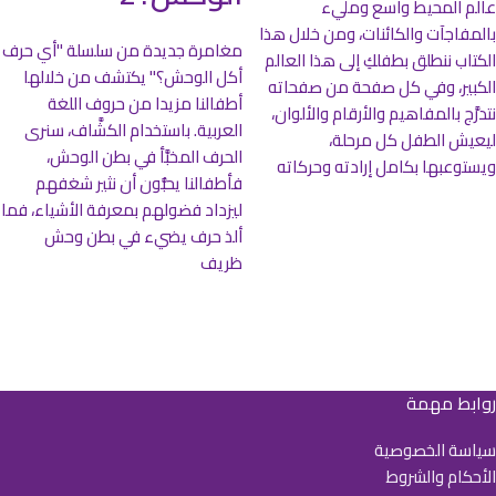
عالم المحيط واسع ومليء
بالمفاجآت والكائنات، ومن خلال هذا
مغامرة جديدة من سلسلة "أي حرف
الكتاب ننطلق بطفلكِ إلى هذا العالم
أكل الوحش؟" يكتشف من خلالها
الكبير، وفي كل صفحة من صفحاته
أطفالنا مزيدا من حروف اللغة
نتدرَّج بالمفاهيم والأرقام والألوان،
العربية. باستخدام الكشَّاف، سنرى
ليعيش الطفل كل مرحلة،
الحرف المخبَّأ في بطن الوحش،
ويستوعبها بكامل إرادته وحركاته
فأطفالنا يحبُّون أن نثير شغفهم
ليزداد فضولهم بمعرفة الأشياء، فما
ألذ حرف يضيء في بطن وحش
ظريف
روابط مهمة
سياسة الخصوصية
الأحكام والشروط