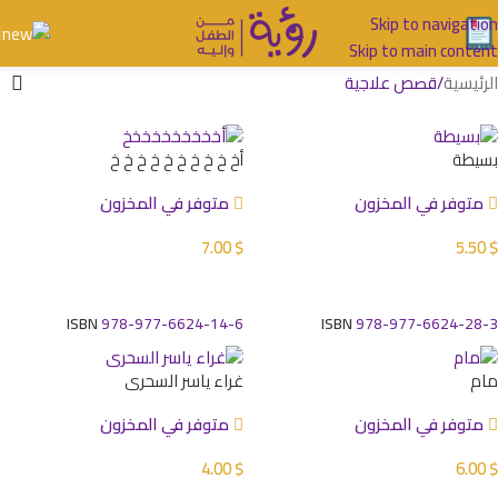
Skip to navigation
Skip to main content
الرئيسية
قصص علاجية
بسيطة
أخ خ خ خ خ خ خ خ خ خ
متوفر في المخزون
متوفر في المخزون
7.00
$
5.50
$
إضافة إلى السلة
إضافة إلى السلة
ISBN
978-977-6624-14-6
ISBN
978-977-6624-28-3
مام
غراء ياسر السحري
متوفر في المخزون
متوفر في المخزون
4.00
$
6.00
$