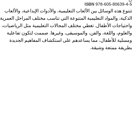
ISBN
978-605-80639-4-5
تتنوع هذه الوسائل بين الألعاب التعليمية، والأدوات الإبداعية، والألعاب
الذكية، والمواد التعليمية المتنوعة التي تناسب مختلف المراحل العمرية
واحتياجات الأطفال. تغطي مختلف المجالات التعليمية مثل الرياضيات،
والعلوم، واللغة، والفن، والموسيقى، وغيرها. صممت لتكون تفاعلية
ومسلية للأطفال، مما يساعدهم على استكشاف المفاهيم الجديدة
بطريقة ممتعة وشيقة.
روابط مهمة
سياسة الخصوصية
الأحكام والشروط
سياسة التسليم والإرجاع
عقد البيع عن بعد
الفئات العمرية
من صفر إلى خمس سنوات
من ستة إلى تسعة