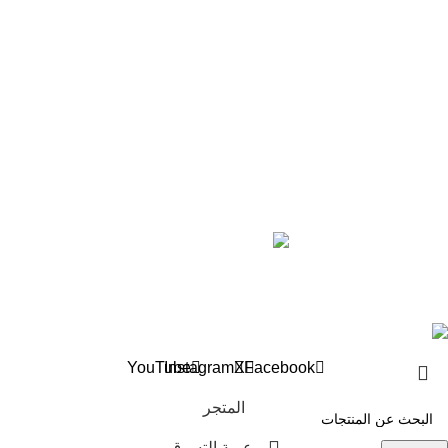
من عشرة إلى ثلاثة عشر
ثلاثة عشر فما فوق
خريطة الموقع
رؤية للنشر والتوزيع
أخبارنا
عن الدار
تواصل معنا
Roya BooksStore ©2024 all rights reserved
YouTube
Instagram
X
Facebook
المتجر
عربة التسوق