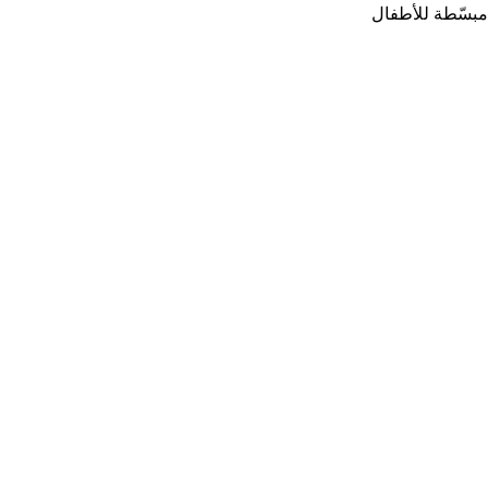
مبسّطة للأطفال
روابط مهمة
سياسة الخصوصية
الأحكام والشروط
سياسة التسليم والإرجاع
عقد البيع عن بعد
الفئات العمرية