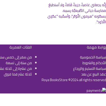
إِنَّه يجعلني غاضباً، حزيناً، قَلقاً، ولا أستطيعُ
ممارسةَ حياتي الطَّبيعيَّة بِسببه.
يسمُّونه "هرمون التَّوَتُّر"، وَأسمِّيه "عدُّوي
اللَّدُود".
روابط مهمة
الفئات العمرية
سياسة الخصوصية
من صفر إلى خمس سنو
الأحكام والشروط
من ستة إلى تسعة
سياسة التسليم والإرجاع
من عشرة إلى ثلاثة عش
عقد البيع عن بعد
ثلاثة عشر فما فوق
Roya BooksStore ©2024 all rights reserved