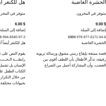
الحشرة الغاضبة
هل للكنغر أي
متوفر في المخزون
متوفر في المخز
6.00
$
9.00
$
إضافة إلى السلة
إضافة إلى السلة
8-994-8340-97-3
ISBN
978-977-6171-04-6
الحشرة الغاضبة
هل للكنغر أيضاً أ
قصة ممتعة بإيقاع زمني مشوق ورسالة تربوية
يقوم النص على ترد
رقيقة، تذكّر الأطفال بأن اللطف أقوى من
رابطـــة الـحــب 
الغضب، وأن المشاركة أجمل من الصراع
الإنسان بل تشمل 
الكتاب الطفل عل
من خلال التكرار 
بحيوانات مختلفة.