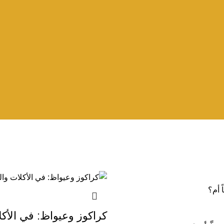
كراكوز وعيواظ: في الأك