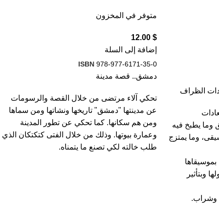
متوفر في المخزون
12.00
$
إضافة إلى السلة
ISBN
978-977-6171-35-0
دمشق.. قصة مدينة
ادات الظراف
تحكي آلاء مرتضى من خلال القصة والرسومات
عن مدينتها "دمشق" تاريخها ونشاتها ومن سماها
ادات
ومن هم سكانها. كما تحكي عن تطور المدينة
وما يطبخ فيه
وعمارة بيوتها. وذلك من خلال الفتى كتكتكان الذي
قى، وما يمتزج
طلب خالته لكي تصنع ما يتمناه.
بموسيقاها
ها وبتأثير
 وشراب.