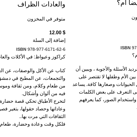
ضاً أم؟
والعادات الظراف
ون
متوفر في المخزون
12.00
$
إضافة إلى السلة
ISBN
97
ISBN
978-977-6171-62-6
م؟
كراكوز وعيواظ: في الأكلات والع
يد الأسئلة والأجوبة ، ويبين أن
كتاب عن الأكل والوصفات، عن الع
بين الأم وطفلها لا تقتصر على
والتجمعات، عن المطبخ في دمشق 
الحيوانات وصغارها كافة. يساعد
من طعام وكلام، ومن ثقافة وموسي
ى التعرف على بعض الكلمات
فيه من ألوان وأشكال.
واستخدام الصور، كما يعرفهم
لتخرج الأطباق تحكي قصة حضارة 
وعاداتها وحصاد حقولها، بتغير فصول
الثقافات التي مرت بها..
فلكل وقت وعادة وحضارة، طعام