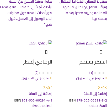
سقوط الأسنان اللبنية لدأ الأطفال،
يحاول سرقة العسل من الخلية
وترقّب الطفل لها خلال مراحلها
ليأكله، ثم تأتي نحلة فتلسعه وبعدها
المختلفة وحيرته معها بعد ما
تدور أحداث القصة حول محاولات
يمسك بها
الدب للوصول إلى العسل.. فهل
ينجح؟
السكر يستحم
الرمادي يُمطر
(2)
(1)
متوفر في المخزون
متوفر في المخزون
2.50
$
2.50
$
إضافة إلى السلة
إضافة إلى السلة
ISBN
978-605-06291-4-9
ISBN
978-605-06291-3-2
السكر يستحم
الرمادي يُمطر