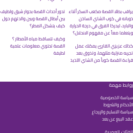
يراقب بطلا القصة مكعب السكر أثناء
تدور أحداث القصة بحوار شيق ولطيف
ذوبانه في كوب الشاي الساخن
بين أبطال القصة وبين والدتهم حول
والبارد، ليدركا الفرق في درجة الحرارة
كيف يتشكل المطر؟
ويتعلما معاً عن مفهوم الانحلال؟
وكيف تتساقط مياه الأمطار ؟
كذلك عزيزي القارئ يمكنك عمل
القصة تحتوي معلومات علمية
تجربه منزلية مثلهما، وتذوق بعد
لطيفة
قراءة القصة كوباً من الشاي اللذيذ
روابط مهمة
سياسة الخصوصية
الأحكام والشروط
سياسة التسليم والإرجاع
عقد البيع عن بعد
الفئات العمرية