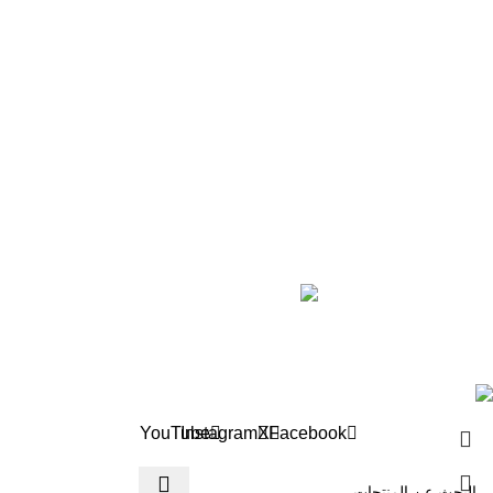
من ستة إلى تسعة
من عشرة إلى ثلاثة عشر
ثلاثة عشر فما فوق
خريطة الموقع
رؤية للنشر والتوزيع
أخبارنا
عن الدار
تواصل معنا
Roya BooksStore ©2024 all rights reserved
YouTube
Instagram
X
Facebook