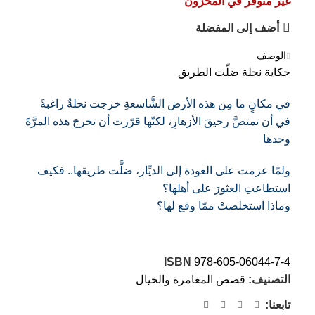
غير متوفر في المخزون
أضف إلى المفضلة
الوصف
حكاية نحلة ضلّت الطريق
في مكانٍ ما مِن هذه الأرض الشَّاسعةِ
خرجت نحلةٌ راغبةً
في أن تمتصَّ رحيقَ الأزهارِ،
لكنّها قرّرت أن تخرجَ هذه المرَّةَ
وحدها
ولمّا عزمت على العودة إلى الديِّار،
ضلَّت طريقها.. فكيف
استطاعتِ العثورَ على أهلها؟
وماذا استخلصتْ ممّا وقع لها؟
ISBN
978-605-06044-7-4
التصنيف:
قصص المغامرة والخيال
تابعنا: