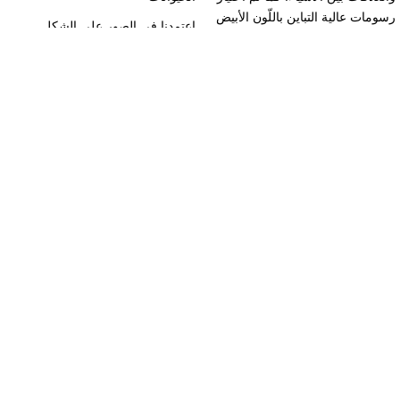
رسومات عالية التباين باللّون الأبيض
اعتمدنا في الصور على الشكل
والأسود، بالإضافة لتفاصيل محددة تمَّ
الحقيقي البطاقات مغطاة بطبقة
تصميمها باللون الأحمر لتناسب
سلوفان حراري من الوجهين
الأطفال الأكبر عمراً
روابط مهمة
سياسة الخصوصية
الأحكام والشروط
سياسة التسليم والإرجاع
عقد البيع عن بعد