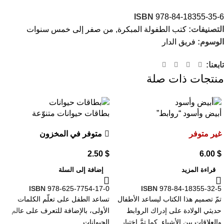
ISBN
978-84-18355-35-6
التصنيفات:
كتب الطفولة المبكرة
,
من صفر إلى خمس سنوات
الوسوم:
فريق الدار
تابعنا:
منتجات ذات صلة
أبيض وأسود “روابط”
بطاقات حيوانات متنوّعة
غير متوفر
متوفر في المخزون
2.50
$
6.00
$
قراءة المزيد
إضافة إلى السلة
ISBN
978-625-7754-17-0
ISBN
978-84-18355-32-5
تمّ تصميم هذا الكتاب ليساعد الأطفال
تساعد الطفل على تعلّم الكلمات
حديثي الولادة على إدراك الروابط
الأولى، بالإضافة للتعرف على عالم
والعلاقات بين الأشياء. كما تمَّ اختيار
الحيوانات