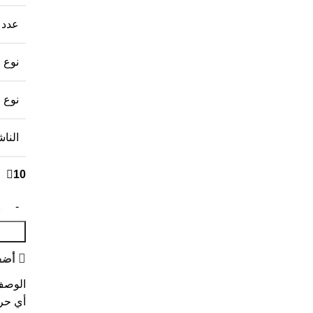
عدد 
نوع 
نوع 
النا
10 متوفر في المخزون
أضف
الوص
أي حر