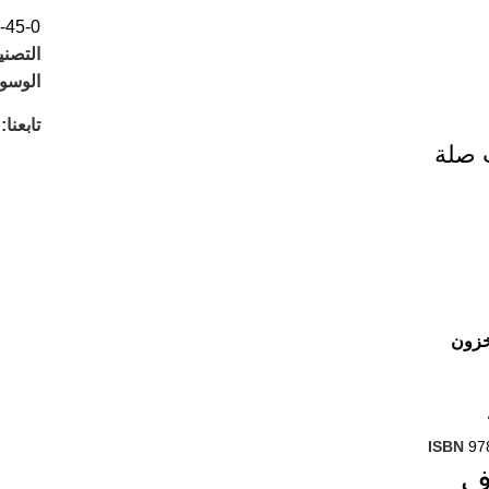
-45-0
التصني
الوسو
تابعنا:
 صلة
خزون
ISBN
97
وف