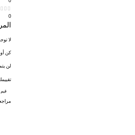
0
0
المر
لا توج
كن أول
لن يتم
تقييم
مراجع