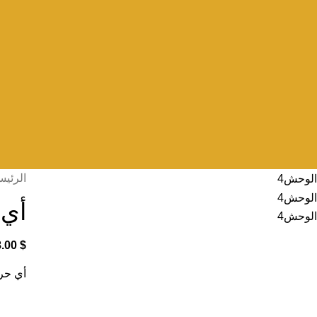
الرئيس
أي 
8.00
$
أي حر