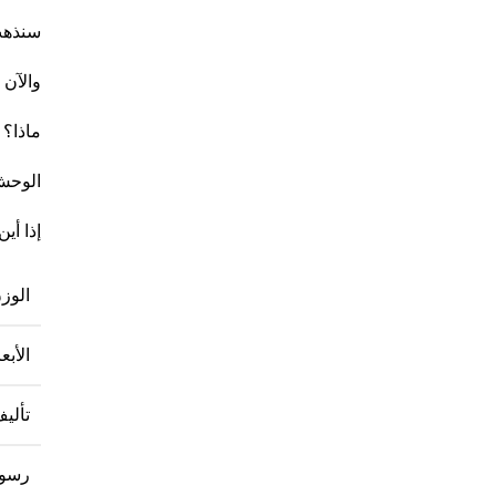
سنذهب
والآن 
ماذا؟
الوحش
إذا أي
الوز
الأبعا
تألي
رسو