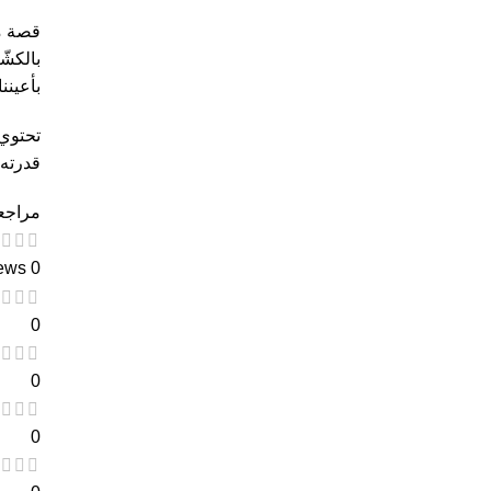
قصة م
بالكشّ
بأعينن
تحتوي
قدرته 
مراجعا
0 reviews
0
0
0