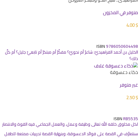
متوفر في المخزون
4.00
$
إضافة إلى السلة
ISBN
9786050604498
الخليل بن أحمد الفراهيديّ: شاعرٌ أم نحويّ؟ مفكّرٌ أم مبتكرٌ أم تابعيّ جليل؟ أم كلّ
ذلك؟
ذكاء دعسوقة
غير متوفر
2.50
$
قراءة المزيد
ISBN
RB5535
لكل مخلوق خلقه الله تعالى وظيفة وعمل، والعمل الجماعي فيه القوة والانتصار
سنتعرّف في القصة على فوائد الدعسوقة، وبنهاية القصة تدربيات ممتعة للطفل