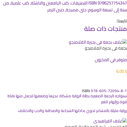
9786257754347
ISBN
التصنيفات:
كتب اليافعين والناشئة
,
كتب علمية
,
من
ستة إلى تسعة
الوسوم:
جنى مصيجة
,
حنين الزمر
تابعنا:
منتجات ذات صلة
بجعة في بحيرة الفلامنجو
متوفر في المخزون
6.00
$
إضافة إلى السلة
ISBN
978-605-72094-8-1
ستواجه البجعة الصغيرة بطلة الرواية مشكلة عجزها وضعفها لتجعل منها نقاط
قوة وإلهام للغير
رواية مليئة بالمشاعر تحوي بداخلها الشجاعة والصداقة والحب والاختلاف
الفراهيدي.. شيخ النحو ومُبتكر العروض