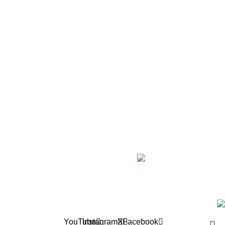
من صفر إلى خمس سنوات
من ستة إلى تسعة
من عشرة إلى ثلاثة عشر
ثلاثة عشر فما فوق
خريطة الموقع
رؤية للنشر والتوزيع
أخبارنا
عن الدار
تواصل معنا
Roya BooksStore ©2024 all rights reserved
YouTube
Instagram
X
Facebook