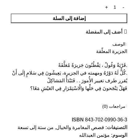
إضافة إلى السلة
أضف إلى المفضلة
الوصف
الجزيرة المعلّقة
.قَرْيَةٌ وَغُولْ ، يَقْطُنُونَ جَزيرَةً مُعَلَّقَةً
.كُلٌّ لَهُ دَوْرُهُ ومهمته في الجزيرة، يَعِيشُونَ فِي سَلامٍ إِلَى أَنْ
يُقرر طرف تغيير الأُمورَ . . فَتَبْدَأُ المَشاكِلُ
فَهَلْ يَنْجَحونَ فِي حَلِّها وَالْاسْتِمْرَارِ فِي العَيْشِ مَعًا؟
مراجعات (0)
ISBN
843-702-0990-36-3
التصنيفات:
قصص المغامرة والخيال
,
من ستة إلى تسعة
الوسوم:
مؤتمن العبدالله