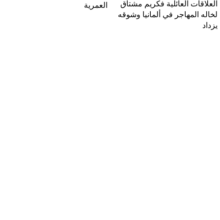
العلاقات العائلية فكريم مشتاق
العمرية
لخاله المهاجر في ألمانيا وشوقه
يزداد
روابط مهمة
سياسة الخصوصية
الأحكام والشروط
سياسة التسليم والإرجاع
عقد البيع عن بعد
الفئات العمرية