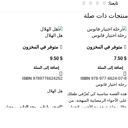
تابعنا:
منتجات ذات صلة
رحلة اختيار فانوس
هل الهلال
متوفر في المخزون
متوفر في المخزون
9.50
$
7.50
$
إضافة إلى السلة
إضافة إلى السلة
ISBN
9789776624252
ISBN
978-977-6624-07-8
رحلة اختيار فانوس
هل الهلال
هذه القصة مناسبة كي تُعرِّفي طفلك
على الأجواء الرمضانية المبهجة، من
خلال رحلة شيقة مع الأخوين لاختيار
"اصحى يا نايم.. وحد الدايم.. رمضان
الفانوس الأفضل لهما، بالإضافة إلى
كريم"
اكتشاف كيف يحتفل الجميع بهذا
دُق مع عم نور المسحراتي على
الشهر، وأشكال الزينة والفوانيس