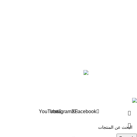
من عشرة إلى ثلاثة عشر
ثلاثة عشر فما فوق
خريطة الموقع
رؤية للنشر والتوزيع
أخبارنا
عن الدار
تواصل معنا
Roya BooksStore ©2024 all rights reserved
YouTube
Instagram
X
Facebook