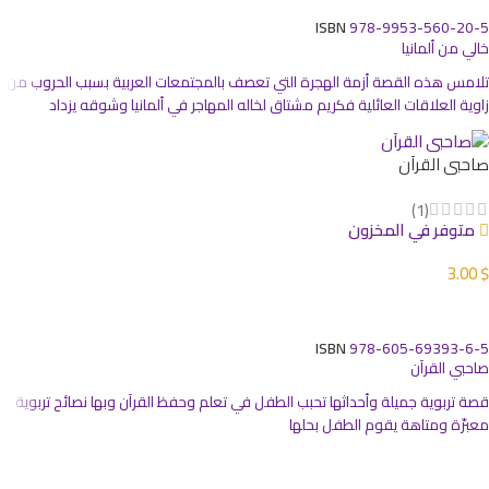
ISBN
978-9953-560-20-5
خالي من ألمانيا
تلامس هذه القصة أزمة الهجرة التي تعصف بالمجتمعات العربية بسبب الحروب من
زاوية العلاقات العائلية فكريم مشتاق لخاله المهاجر في ألمانيا وشوقه يزداد
صاحبي القرآن
(1)
متوفر في المخزون
3.00
$
إضافة إلى السلة
ISBN
978-605-69393-6-5
صاحبي القرآن
قصة تربوية جميلة وأحداثها تحبب الطفل في تعلم وحفظ القرآن وبها نصائح تربوية
معبرّة ومتاهة يقوم الطفل بحلها