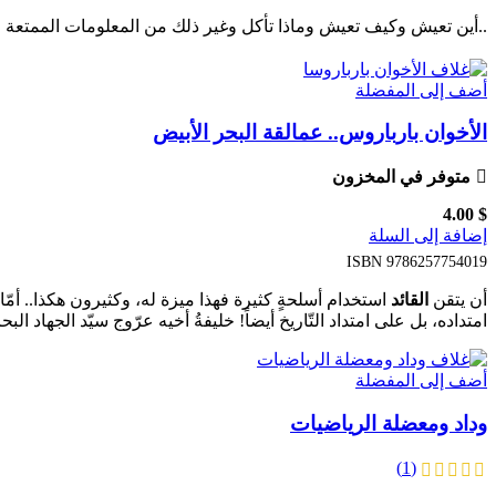
..أين تعيش وكيف تعيش وماذا تأكل وغير ذلك من المعلومات الممتعة
أضف إلى المفضلة
الأخوان بارباروس.. عمالقة البحر الأبيض
متوفر في المخزون
4.00
$
إضافة إلى السلة
ISBN
9786257754019
أن يتقن
القائد
استخدام أسلحةٍ كثيرة فهذا ميزة له، وكثيرون هكذا.. أمّا
امتداده، بل على امتداد التّاريخ أيضاً! خليفةُ أخيه عرّوج سيّد الجهاد البحر
أضف إلى المفضلة
وداد ومعضلة الرياضيات
(1)