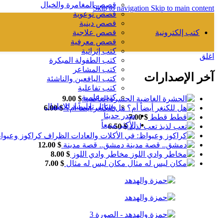
قصص المغامرة والخيال
Skip to navigation
Skip to main content
قصص توعوية
قصص دينية
كتب إلكترونية
قصص علاجية
قصص معرفية
كتب إثرائية
اغلق
كتب الطفولة المبكرة
كتب المشاعر
آخر الإصدارات
كتب اليافعين والناشئة
كتب تفاعلية
كتب علمية
الحشرة الغاضبة
$
9.00
وسائل تعليمية للاطفال
هل للكنغر أيضاً أم؟
$
6.00
صدر حديثاً
قطط
$
7.00
الأكثر مبيعاً
تعب لذيذ
$
6.50
كراكوز وعيوا
دمشق.. قصة مدينة
$
12.00
مخاطر وادي اللوز
$
8.00
مكان ليس له مثال
$
7.00