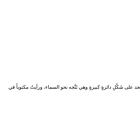
 على شَكْلِ دائرةٍ كبيرةٍ وهي تَتَّجه نحو السماء، ورأيتُ مكتوباً في