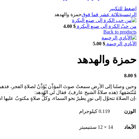
اضغط للتكبير
الرئيسية
ثلاثة عشر فما فوق
حمزة والهدهد
من حبّ الكرة إلى صنع البكرة
$
4.00
Back to products
الأيادي الرحيمة
$
5.00
حمزة والهدهد
8.00
$
وحين وصلنا إلى الأرض سمعتُ صوتَ المؤذِّن يُؤَذِّنُ لصلاةِ الفجر، فذهبنا
مُنْتَصَفِها: (هذه صلاةُ الشيخ عارف)، فقال لي الهُدهد:
-إن الصلاةَ تتحوَّل إلى نورٍ يطيرُ نحو السماء، وكلُّ صلاةٍ مكتوبٌ عليها ا
الوزن
0.119 كيلوجرام
الأبعاد
14 × 12 سنتيميتر