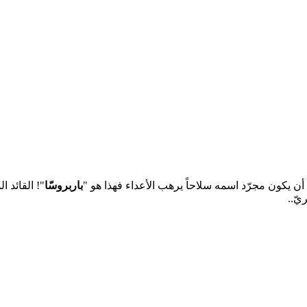
 أن يكون مجرّد اسمه سلاحاً يرهب الأعداء فهذا هو "
باربروسّا
"! القائد 
يّ..