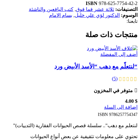
ISBN
978-625-7754-42-2
التصنيفات:
ثلاثة عشر فما فوق
,
كتب اليافعين والناشئة
الوسوم:
الدكتور لؤي علي خليل
,
بسام الإمام
تابعنا:
منتجات ذات صلة
أضف إلى المفضلة
“لنتعلّم مع دهب “الأسد الأبيض ورد
(5)
متوفر في المخزون
4.00
$
إضافة إلى السلة
ISBN
9786257754347
لنتعلم مع دهب”.. سلسلة قصص الحيوانات الفقارية (الثدييات)”
تحتوي على معلومات تثقيفية عن بعض أنواع الحيوانات