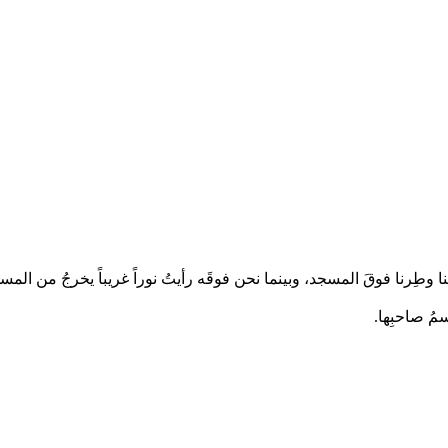
 وطِرنا فوقَ المسجد، وبينما نحن فوقَه رأيتُ نوراً غريباً يخرجُ من المسجد
سمُ صاحبِها.