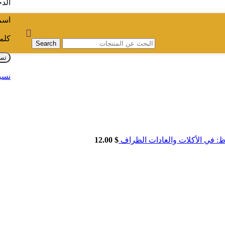
الد
اسم 
كلم
Search
تس
نسي
ظ: في الأكلات والعادات الظراف
$
12.00