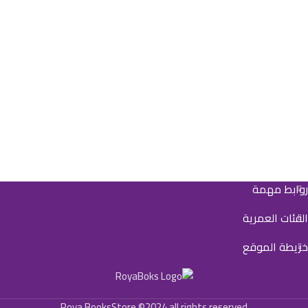
بصورته الحقيقية كما تم جمع رسومات
الأكبر عمراً.
للحيوانات في الكتاب لتساعد الطفل
المجموعة تتكوّن من:
على ربط الرسم بالصورة الحقيقية
1- كبير وصغير 2- كتاب أشكال 3- كتاب
روابط 4- اتبع الخط
روابط مهمة
الفئات العمرية
خريطة الموقع
Roya BooksStore ©2024 all rights reserved