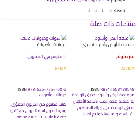
تابعنا:
منتجات ذات صلة
مجموعة أبيض وأسود لحديثي
حيوانات وأصوات
الولادة
غير متوفر
متوفر في المخزون
8.00
$
24.00
$
قراءة المزيد
إضافة إلى السلة
ISBN
978-625-7754-00-2
ISBN
RBS14658189548
مجموعة أبيض وأسود لحديثي الولادة
حيوانات وأصوات
تم تصميم هذه الكتب لتساعد الأطفال
كتاب مطبوع من الكرتون المقوّى،
حديثي الولادة على إدراك المفاهيم
وفيه تجدون اسم الحيوان مع تقليد
الأساسية وتمييزها كما تم اختيار
صوته بلغات ثلاث: عربية وتركية
رسومات عالية التباين باللّون الأبيض
وإنكليزية إذ تختلف أسماء الحيوانات من
والأسود، بالإضافة لتفاصيل محددة تم
لغة إلى أخرى وأصواتها أيضاً.. مرفقة
تصميمها باللون الأحمر لتناسب الأطفال