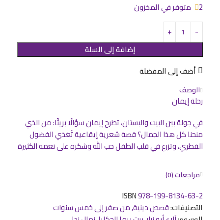
2 متوفر في المخزون
إضافة إلى السلة
أضف إلى المفضلة
الوصف
رحلة إيمان
في جولة بين البيت والبستان، تطرح إيمان سؤالًا بريئًا: من الذي
منحنا كل هذا الجمال؟ قصة شعرية إيقاعية تُغذي الفضول
الفطري، وتزرع في قلب الطفل حب الله وشكره على نعمه الكثيرة
مراجعات (0)
ISBN
978-199-8134-63-2
التصنيفات:
قصص دينية
,
من صفر إلى خمس سنوات
الوسوم:
آلاء أبو زرار
,
بيت ريما للحكايا
,
نهال ندا