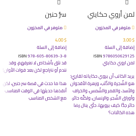
لمن أروي حكايتي
سرُّ حنين
متوفر في المخزون
متوفر في المخزون
4.00
$
3.00
$
إضافة إلى السلة
إضافة إلى السلة
ISBN
978-605-80639-3-8
ISBN
9786050629125
لمن اروي حكايتي
قد نثق بأشخاص لا نعرفهم، وقد
*
الاسم
نندم أو نتراجع لكن بعد فوات الأوان!
يريد الكاتب أن يروي حكاياته لقارئٍ؛
هو الشّجرة والذّئب، وزهرة الأقحوان
هذا ما حدث في قصة سر حنين، لكن
والأسد، والقمر والشّمس، والخراف
أنقذها حديثها في الوقت المناسب
*
البريد الإلكتروني
وأوراق الشّجر، والإنسان، ولكنَّه حائر،
مع الشخص المناسب
حائر جدًّا كيف يرويها، حتّى ينال رضا
هذه الكائنات؟
احفظ اسمي، بريدي الإلكتروني، والموقع الإلكتروني في هذا
المتصفح لاستخدامها المرة المقبلة في تعليقي.