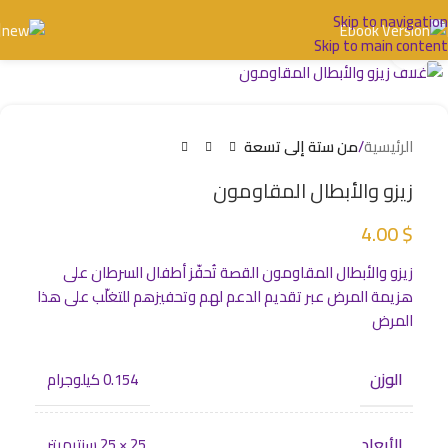
Skip to navigation
Skip to main content
اضغط للتكبير
الرئيسية
من ستة إلى تسعة
زيزو والأبطال المقاومون
4.00
$
زيزو والأبطال المقاومون القصة تُحفّز أطفال السرطان على
هزيمة المرض عبر تقديم الدعم لهم وتحفيزهم للتغلّب على هذا
المرض
الوزن
0.154 كيلوجرام
الأبعاد
25 × 25 سنتيميتر