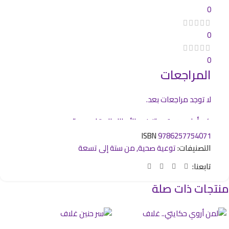
0
0
0
المراجعات
لا توجد مراجعات بعد.
كن أول من يقيم “زيزو والأبطال المقاومون”
ISBN
9786257754071
لن يتم نشر عنوان بريدك الإلكتروني.
الحقول الإلزامية مشار إليها
التصنيفات:
توعية صحية
,
من ستة إلى تسعة
*
بـ
تابعنا:
*
تقييمك
منتجات ذات صلة
*
مراجعتك