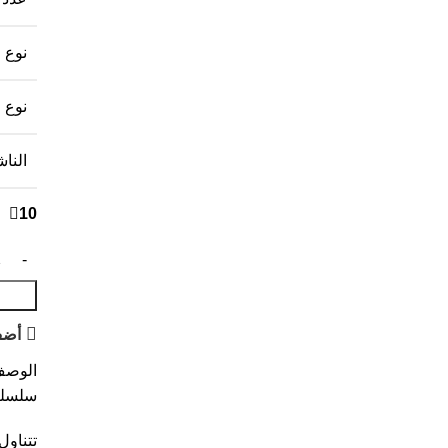
نوع 
نوع 
النا
10 متوفر في المخزون
أضف
الوص
سلسلة
تتناول