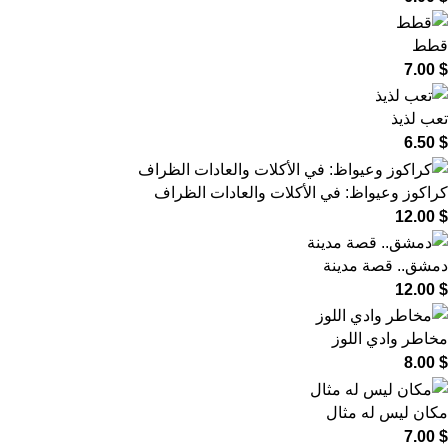
قطط
7.00
$
تعب لذيذ
6.50
$
كراكوز وعيواظ: في الأكلات والعادات الظراف
12.00
$
دمشق.. قصة مدينة
12.00
$
مخاطر وادي اللوز
8.00
$
مكان ليس له مثال
7.00
$