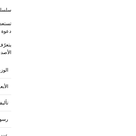
سلسلة
تستعد 
دعوة 
يتعرّف
الأصدق
الوز
الأبعا
تألي
رسو
عدد 