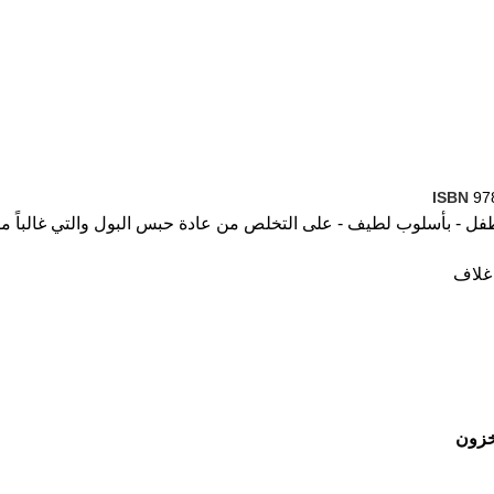
ISBN
97
فل - بأسلوب لطيف - على التخلص من عادة حبس البول والتي غالباً ما 
خزون