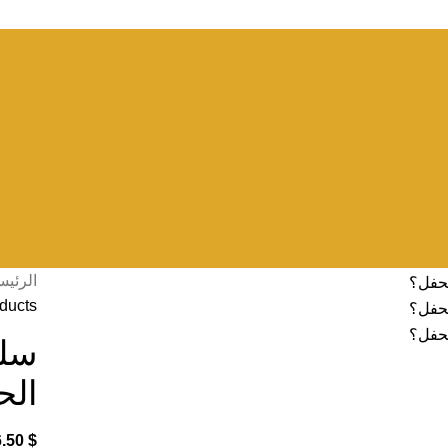
الرئيس
oducts
سلس
الح
6.50
$