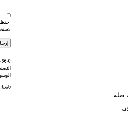
احفظ ا
لاستخد
-66-0
التصني
الوسو
تابعنا:
 صلة