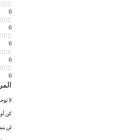
0
0
0
0
0
المر
لا توج
كن أول
لن يتم