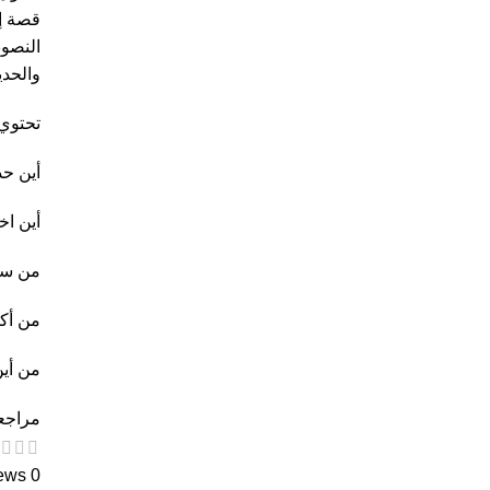
قصة إل
النصوص
والحد
تحتوي
أين حذ
أين ا
من سي
من أكل
من أين
مراجعا
0 reviews