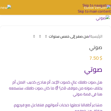
Skip to navigation
Skip to main content
اضغط للتكبير
الرئيسية
من صفر إلى خمس سنوات
صوتي
7.50
$
صوتي
هل صوت طفلك عالٍ كصوت الرَّعد، أم هادئ كدبيب النمل، أم
يختلف صوته من موقف لآخر؟ أيًّا ما كان صوت طفلك، ستسمعه
هنا في قصة صوتي
مشاعر أطفالنا تحملها ذبذبات أصواتهم، فنتفاعل مع فرحهم،
ونقلق من خوفهم