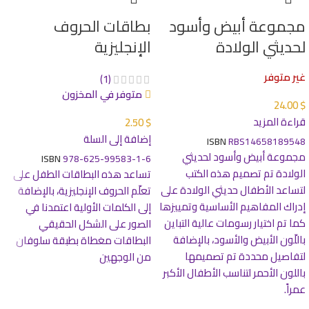
مجموعة أبيض وأسود
بطاقات الحروف
لحديثي الولادة
الإنجليزية
غير متوفر
(1)
متوفر في المخزون
24.00
$
قراءة المزيد
2.50
$
إضافة إلى السلة
ISBN
RBS14658189548
مجموعة أبيض وأسود لحديثي
ISBN
978-625-99583-1-6
الولادة تم تصميم هذه الكتب
تساعد هذه البطاقات الطفل على
لتساعد الأطفال حديثي الولادة على
تعلّم الحروف الإنجليزية، بالإضافة
إدراك المفاهيم الأساسية وتمييزها
إلى الكلمات الأولية اعتمدنا في
كما تم اختيار رسومات عالية التباين
الصور على الشكل الحقيقي
باللّون الأبيض والأسود، بالإضافة
البطاقات مغطاة بطبقة سلوفان
لتفاصيل محددة تم تصميمها
من الوجهين
باللون الأحمر لتناسب الأطفال الأكبر
عمراً.