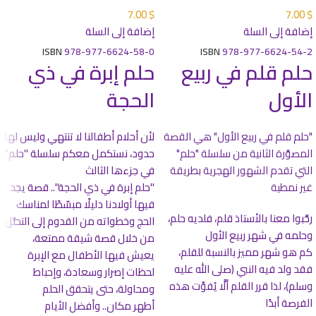
7.00
$
7.00
$
إضافة إلى السلة
إضافة إلى السلة
ISBN
978-977-6624-58-0
ISBN
978-977-6624-54-2
حلم قلم في ربيع
حلم إبرة في ذي
الأول
الحجة
"حلم قلم في ربيع الأول" هي القصة
لأن أحلام أطفالنا لا تنتهي وليس لها
المصوَّرة الثانية من سلسلة "حلم"
حدود، نستكمل معكم سلسلة "حلم"
التي تقدم الشهور الهجرية بطريقة
في جزءها الثالث
غير نمطية
"حلم إبرة في ذي الحجة".. قصة يجد
فيها أولادنا دليلًا مبسّطًا لمناسك
رحِّبوا معنا بالأستاذ قلم، فلديه حلم،
الحج وخطواته من القدوم إلى التحلُّل
وحلمه في شهر ربيع الأول
من خلال قصة شيقة ممتعة،
كم هو شهر مميز بالنسبة للقلم،
يعيش فيها الأطفال مع الإبرة
فقد ولد فيه النبي (صلى الله عليه
لحظات إصرار وسعادة، وإحباط
وسلم)، لذا قرر القلم ألَّا يُفوِّت هذه
ومحاولة، حتى يتحقق الحلم
الفرصة أبدًا
أطهر مكان.. وأفضل الأيام