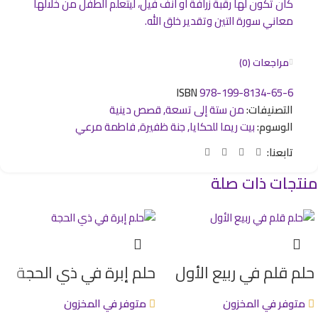
كأن تكون لها رقبة زرافة أو أنف فيل، ليتعلم الطفل من خلالها
معاني سورة التين وتقدير خلق الله.
مراجعات (0)
ISBN
978-199-8134-65-6
التصنيفات:
من ستة إلى تسعة
,
قصص دينية
الوسوم:
بيت ريما للحكايا
,
جنة ظفيرة
,
فاطمة مرعي
تابعنا:
منتجات ذات صلة
حلم قلم في ربيع الأول
حلم إبرة في ذي الحجة
متوفر في المخزون
متوفر في المخزون