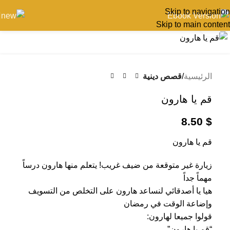
Skip to navigation
Skip to main content
اضغط للتكبير
الرئيسية
قصص دينية
قم يا هارون
8.50
$
قم يا هارون
زيارة غير متوقعة من ضيف غريب! يتعلم منها هارون درساً
مهماً جداً
هيا يا أصدقائي لنساعد هارون على التخلص من التسويف
وإضاعة الوقت في رمضان
قولوا جميعا لهارون:
“قم يا هارون”