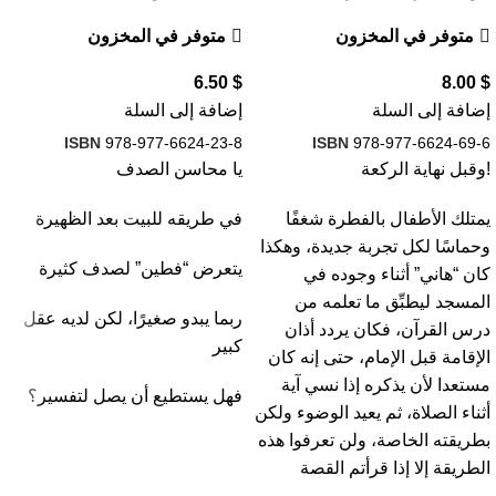
متوفر في المخزون
متوفر في المخزون
6.50
$
8.00
$
إضافة إلى السلة
إضافة إلى السلة
ISBN
978-977-6624-23-8
ISBN
978-977-6624-69-6
!وقبل نهاية الركعة
يا محاسن الصدف
يمتلك الأطفال بالفطرة شغفًا
في طريقه للبيت بعد الظهيرة
وحماسًا لكل تجربة جديدة، وهكذا
يتعرض “فطين” لصدف كثيرة
كان “هاني” أثناء وجوده في
المسجد ليطبِّق ما تعلمه من
ربما يبدو صغيرًا، لكن لديه عقل
درس القرآن، فكان يردد أذان
كبير
الإقامة قبل الإمام، حتى إنه كان
مستعدا لأن يذكره إذا نسي آية
فهل يستطيع أن يصل لتفسير؟
أثناء الصلاة، ثم يعيد الوضوء ولكن
بطريقته الخاصة، ولن تعرفوا هذه
الطريقة إلا إذا قرأتم القصة