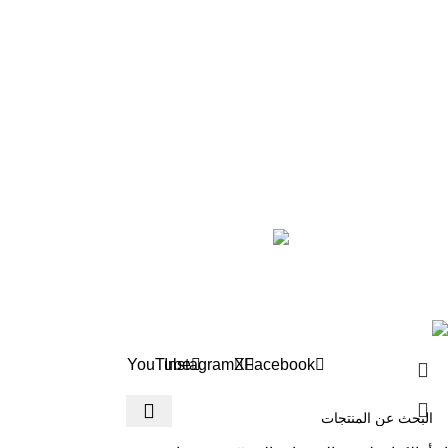
من عشرة إلى ثلاثة عشر
ثلاثة عشر فما فوق
خريطة الموقع
رؤية للنشر والتوزيع
أخبارنا
عن الدار
تواصل معنا
Roya BooksStore ©2024 all rights reserved
YouTube
Instagram
X
Facebook