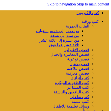
Skip to navigation
Skip to main content
كتب إلكترونية
كتب ورقية
الفئات العمرية
من صفر إلى خمس سنوات
من ستة إلى تسعة
من عشرة إلى ثلاثة عشر
ثلاثة عشر فما فوق
قصص الاغتراب
قصص المغامرة والخيال
قصص توعوية
قصص دينية
قصص علاجية
قصص معرفية
كتب إثرائية
كتب الطفولة المبكرة
كتب المشاعر
كتب اليافعين والناشئة
كتب تفاعلية
كتب علمية
وسائل تعليمية للاطفال
صدر حديثاً