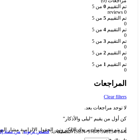
مراجعات (0)
تم التقييم
0
من 5
0 reviews
تم التقييم
5
من 5
0
تم التقييم
4
من 5
0
تم التقييم
3
من 5
0
تم التقييم
2
من 5
0
تم التقييم
1
من 5
0
المراجعات
Clear filters
لا توجد مراجعات بعد.
كن أول من يقيم “ليلى والأذكار”
لن يتم نشر عنوان بريدك الإلكتروني.
الحقول الإلزامية مشار إليها
978-1-998134-14-4
ISBN
التصنيفات:
قصص تربوية
,
من ستة إل