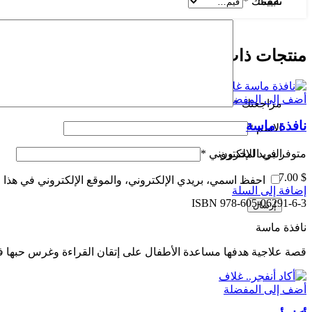
تقييمك
*
تابعنا:
منتجات ذات صلة
أضف إلى المفضلة
مراجعتك
*
نافذة ماسة
الاسم
*
البريد الإلكتروني
*
متوفر في المخزون
7.00
$
احفظ اسمي، بريدي الإلكتروني، والموقع الإلكتروني في هذا ا
إضافة إلى السلة
ISBN
978-605-06291-6-3
نافذة ماسة
قصة علاجية هدفها مساعدة الأطفال على إتقان القراءة وغرس حبها في 
أضف إلى المفضلة