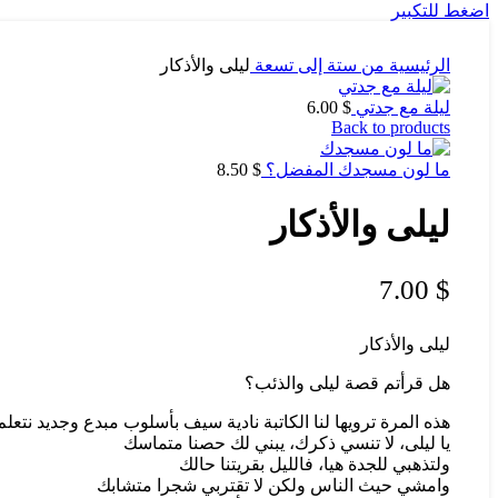
اضغط للتكبير
الرئيسية
من ستة إلى تسعة
ليلى والأذكار
ليلة مع جدتي
$
6.00
Back to products
ما لون مسجدك المفضل؟
$
8.50
ليلى والأذكار
7.00
$
ليلى والأذكار
هل قرأتم قصة ليلى والذئب؟
هذه المرة ترويها لنا الكاتبة نادية سيف بأسلوب مبدع وجديد نتع
يا ليلى، لا تنسي ذكرك، يبني لك حصنا متماسك
ولتذهبي للجدة هيا، فالليل بقريتنا حالك
وامشي حيث الناس ولكن لا تقتربي شجرا متشابك