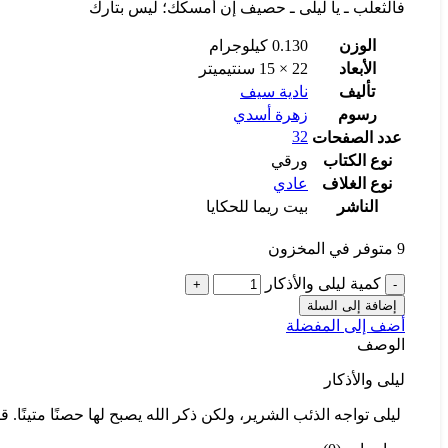
فالثعلب ـ يا ليلى ـ حصيف إن أمسكك؛ ليس بتارك
الوزن
0.130 كيلوجرام
الأبعاد
22 × 15 سنتيميتر
تأليف
نادية سيف
رسوم
زهرة أسدي
32
عدد الصفحات
نوع الكتاب
ورقي
نوع الغلاف
عادي
الناشر
بيت ريما للحكايا
9 متوفر في المخزون
كمية ليلى والأذكار
إضافة إلى السلة
أضف إلى المفضلة
الوصف
ليلى والأذكار
ليلى تواجه الذئب الشرير، ولكن ذكر الله يصبح لها حصنًا متينًا.