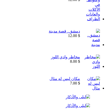
دمشق.. قصة مدينة
12.00
$
مخاطر وادي اللوز
8.00
$
مكان ليس له مثال
7.00
$