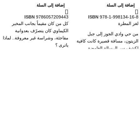
إضافة إلى السلة
إضافة إلى السلة
ISBN
9786057209443
ISBN
978-1-998134-16-8
لغز المطرة
كل من كان مقيماً بجانب المخبر
الكيماوي كان يتصرّف بعدوانية
من حي وادي الجوز إلى جبل
مفاجئة، وشراسة غير معروفة.. لماذا
الزيتون، مسافة قصيرة كانت كافية
ياترى ؟
لكشف سر الرسالة الغامضة.
ماهو دور الفضائيين الغزاة في ذلك..
لم يخطر ببال عبود أنه سيقف يوما
وما سر تلك العلبة الصغيرة التي ظنوا
أمام كلمات مشفرة، وأثر لبطل
أنها قنبلة موقوتة؟
اختفى منذ زمن طويل.
فإلى أين قادتهم تلك الرسالة؟ وكيف
غيرت مجرى حياة عبود... بل حياة
روابط مهمة