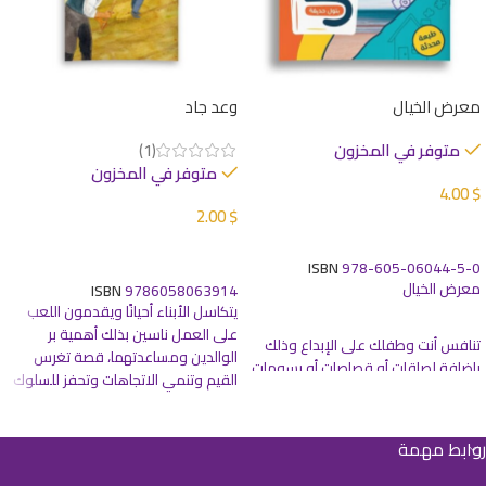
معرض الخيال
وعد جاد
متوفر في المخزون
(1)
متوفر في المخزون
4.00
$
2.00
$
إضافة إلى السلة
إضافة إلى السلة
ISBN
978-605-06044-5-0
معرض الخيال
ISBN
9786058063914
يتكاسل الأبناء أحيانًا ويقدمون اللعب
على العمل ناسين بذلك أهمية بر
تنافس أنت وطفلك على الإبداع وذلك
الوالدين ومساعدتهما، قصة تغرس
بإضافة لصاقات أو قصاصات أو رسومات
القيم وتنمي الاتجاهات وتحفز للسلوك
على الصور التي تم إعدادها لتصنعا منها
الجيد
لوحتيكما تخيل كل ما يمكن إرفاقه
للصورة من تفاصيل وأشياء غريبة
روابط مهمة
لتستحق الانضمام لمعرضك مع
معرض
الخيال