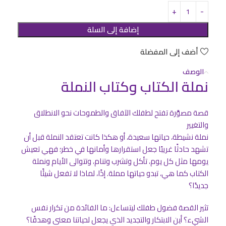
إضافة إلى السلة
أضف إلى المفضلة
الوصف
نملة الكتاب وكتاب النملة
قصة مصوَّرة تفتح لطفلك الآفاق والطموحات نحو الانطلاق
والتغيير
نملة نشيطة، حياتها سعيدة، أو هكذا كانت تعتقد النملة قبل أن
تشهد حادثًا غريبًا جعل استقرارها وأمانها في خطر؛ فهي تعيش
يومها مثل كل يوم، تأكل وتشرب وتنام، وتتوالى الأيام ونملة
الكتاب كما هي، تبدو حياتها مملة. إذًا، لماذا لا تفعل شيئًا
جديدًا؟
تثير القصة فضول طفلك ليتساءل: ما الفائدة من تكرار نفس
الشيء؟ أين الابتكار والتجديد الذي يجعل لحياتنا معنى وهدفًا؟