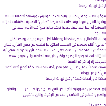
!وقبل نهاية الركعة
تتجمَّل المساجد في رمضان بالزخارف والفوانيس، ويستعد أطفالنا للصلاة
وتلاوة القران فيها، وقد كانت تلك فرصة “هاني” الذهبية لاكتشاف قدراته
الصوتية أو ربما الابداعية، بعدما تركته ماما مع أخيه الأكبر أحمد في
المسجد
يمتلك الأطفال بالفطرة شغفًا وحماسًا لكل تجربة جديدة، وهكذا كان
“هاني” أثناء وجوده في المسجد ليطبِّق ما تعلمه من درس القرآن، فكان
يردد أذان الإقامة قبل الإمام، حتى إنه كان مستعدا لأن يذكره إذا نسي آية
أثناء الصلاة، ثم يعيد الوضوء ولكن بطريقته الخاصة، ولن تعرفوا هذه
الطريقة إلا إذا قرأتم القصة
نسيت ماما أن على هاني تعلُّم بعض آداب المسجد؛ ممَّا أوقع أخاه أحمد
في أكتر من ورطة
هكذا تدور أحداث قصة “وقبل نهاية الركعة
إنها قصة عن مسؤولية الأخ الأكبر التي تمتزج فيها مشاعر الثبات والقلق
والصبر والتحكم في الغضب والحب بين الإخوة، والتي لا تنتهي
مراجعات (0)