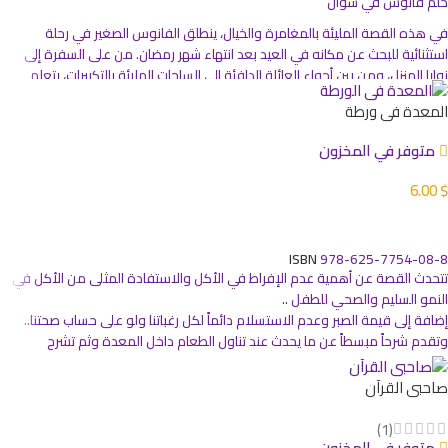
حلم فانوس في شوال
في هذه القصة المليئة بالمغامرة والخيال، ينطلق الفانوس الصغير في رحلة
استثنائية للبحث عن مكانه في العيد بعد انتهاء شهر رمضان. من على السفرة إلى
زوايا المنزل، ومن بين أجواء العائلة الدافئة إلى الساحات المليئة بالتكبيرات، يتعلم
الأطفال من خلال هذا الفانوس البطل معاني الاحتفال، العطاء، والتمسك بالقيم
المعدة في ورطة
الجميلة — وكل هذا بأسلوب طريف ومليء بالمواقف المرحة
متوفر في المخزون
6.00
$
إضافة إلى السلة
ISBN
978-625-7754-08-8
تتحدث القصة عن أهمية عدم الإفراط في الأكل والاستفادة المثلى من الأكل في
النمو السليم والصحي للطفل ..
إضافة إلى قيمة الصبر وعدم الاستسلام دائماً لكل رغباتنا ولو على حساب صحتنا..
وتقدم شرحاً مبسطاً عن ما يحدث عند تناول الطعام داخل المعدة وثم تشرح
برسومات طريفة عن الرسائل المتبادلة بين الدماغ والمعدة ..
أهمية التوازن في الأكل بين السكريات الطبيعية والألياف والنشويات والبروتين
صاحبي القرآن
والدهون من الأمور الهامة التي توجه إليها القصة..
(1)
متوفر في المخزون